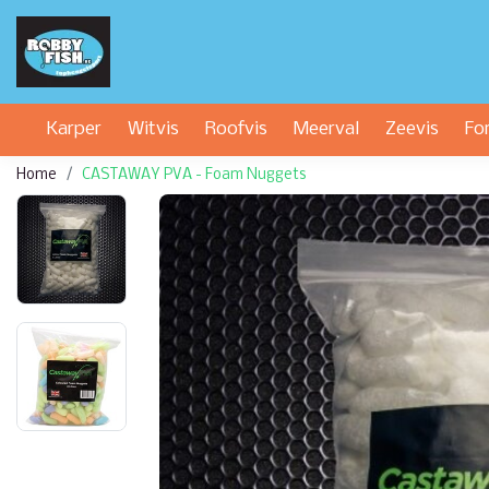
Karper
Witvis
Roofvis
Meerval
Zeevis
Fo
Home
CASTAWAY PVA - Foam Nuggets