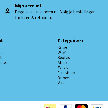
Mijn account
Regel alles in je account. Volg je bestellingen,
facturen & retouren.
nt
Categorieën
Karper
gen
Witvis
st
Roofvis
ucten
Meerval
Zeevis
Forelvissen
Barbeel
Varia