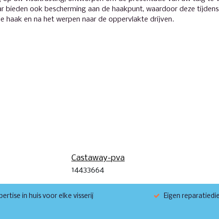
ar bieden ook bescherming aan de haakpunt, waardoor deze tijdens h
de haak en na het werpen naar de oppervlakte drijven.
Castaway-pva
14433664
ertise in huis voor elke visserij
Eigen reparatiedi