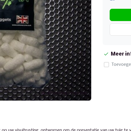
Meer in
Toevoegen
Afbeelding vergroten
ng op uw visuitrusting, ontworpen om de presentatie van uw tuig te