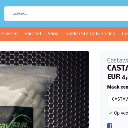
relvissen
Barbeel
Varia
Solden SOLDEN Solden
Ca
Castaw
CAST
EUR 4
Maak een
Op voo