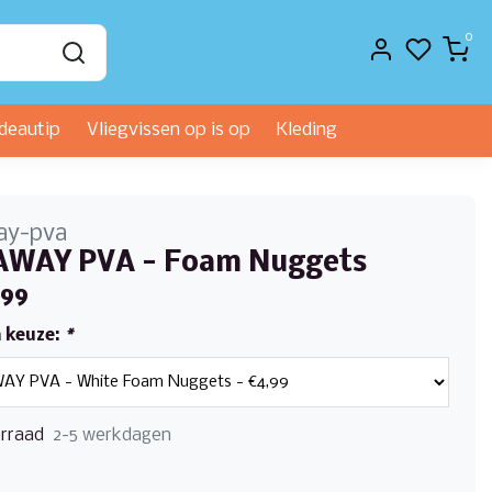
0
deautip
Vliegvissen op is op
Kleding
ay-pva
AWAY PVA - Foam Nuggets
,99
 keuze:
*
rraad
2-5 werkdagen