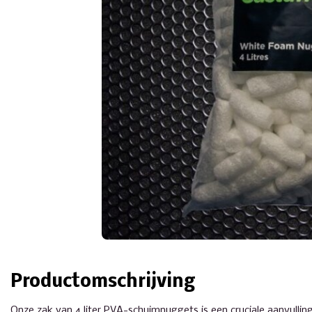
Productomschrijving
Onze zak van 4 liter PVA-schuimnuggets is een cruciale aanvulli