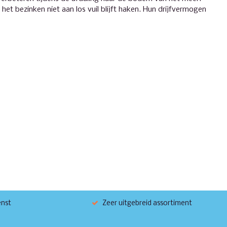
et bezinken niet aan los vuil blijft haken. Hun drijfvermogen
enst
Zeer uitgebreid assortiment