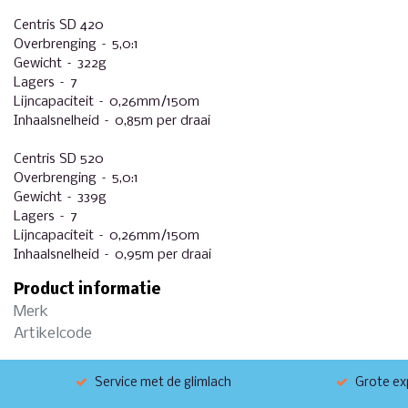
Centris SD 420
Overbrenging – 5,0:1
Gewicht – 322g
Lagers – 7
Lijncapaciteit – 0,26mm/150m
Inhaalsnelheid – 0,85m per draai
Centris SD 520
Overbrenging – 5,0:1
Gewicht – 339g
Lagers – 7
Lijncapaciteit – 0,26mm/150m
Inhaalsnelheid – 0,95m per draai
Product informatie
Merk
Artikelcode
Service met de glimlach
Grote exp