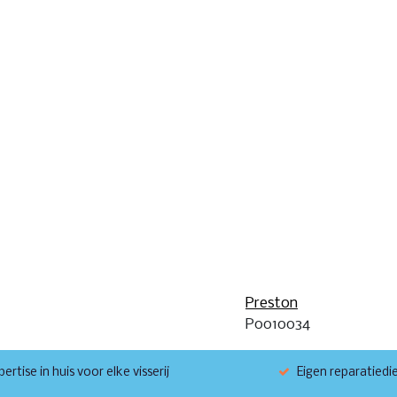
Preston
P0010034
ertise in huis voor elke visserij
Eigen reparatiedi