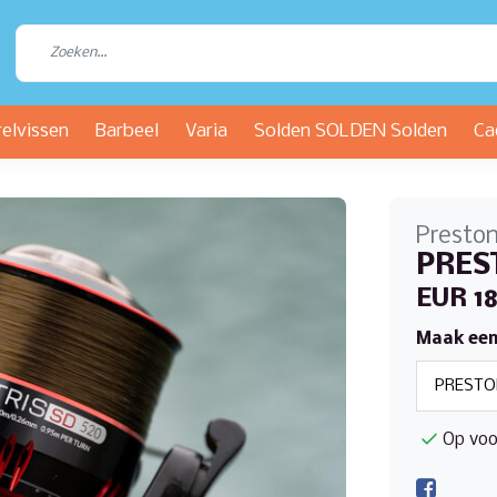
relvissen
Barbeel
Varia
Solden SOLDEN Solden
Ca
Presto
PREST
EUR 1
Maak een
Op voo