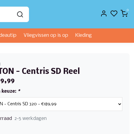
0
deautip
Vliegvissen op is op
Kleding
n
ON - Centris SD Reel
89,99
 keuze:
*
rraad
2-5 werkdagen