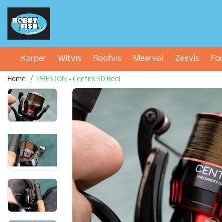
Karper
Witvis
Roofvis
Meerval
Zeevis
Fo
Home
PRESTON - Centris SD Reel