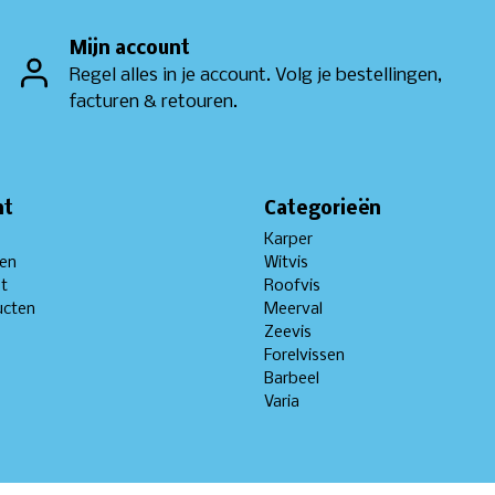
Mijn account
Regel alles in je account. Volg je bestellingen,
facturen & retouren.
nt
Categorieën
Karper
gen
Witvis
st
Roofvis
ucten
Meerval
Zeevis
Forelvissen
Barbeel
Varia