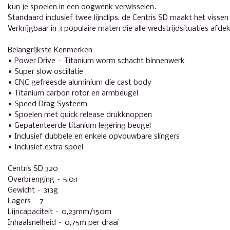
kun je spoelen in een oogwenk verwisselen.
Standaard inclusief twee lijnclips, de Centris SD maakt het visse
Verkrijgbaar in 3 populaire maten die alle wedstrijdsituaties afde
Belangrijkste Kenmerken
• Power Drive – Titanium worm schacht binnenwerk
• Super slow oscillatie
• CNC gefreesde aluminium die cast body
• Titanium carbon rotor en armbeugel
• Speed Drag Systeem
• Spoelen met quick release drukknoppen
• Gepatenteerde titanium legering beugel
• Inclusief dubbele en enkele opvouwbare slingers
• Inclusief extra spoel
Centris SD 320
Overbrenging – 5,0:1
Gewicht – 313g
Lagers – 7
Lijncapaciteit – 0,23mm/150m
Inhaalsnelheid – 0,75m per draai