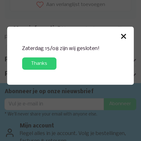
Aan verlanglijst toevoegen
Meer informatie?
Neem contact op over dit
×
product
Toevoegen aan vergelijking
Zaterdag 15/08 zijn wij gesloten!
Productomschrijving
Thanks
Product informatie
Abonneer je op onze nieuwsbrief
Abonneer
* We'll never share your email with anyone else.
Mijn account
Regel alles in je account. Volg je bestellingen,