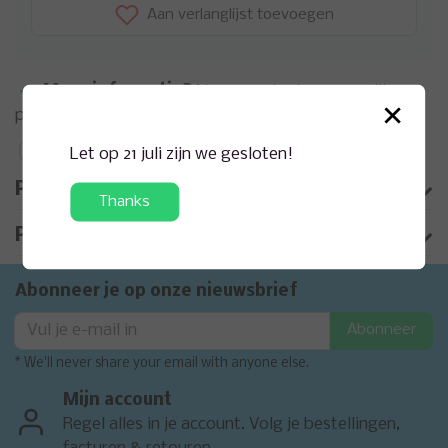
Aan verlanglijst toevoegen
Meer informatie?
Neem contact op over dit
×
product
Toevoegen aan vergelijking
Let op 21 juli zijn we gesloten!
Productomschrijving
Thanks
Product informatie
Abonneer je op onze nieuwsbrief
Abonneer
* We'll never share your email with anyone else.
Mijn account
Regel alles in je account. Volg je bestellingen,