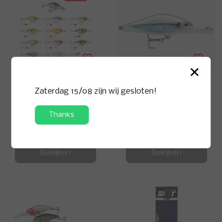
×
Zaterdag 15/08 zijn wij gesloten!
Rapala
Rapala
X-LIGHT SHAD TIGH
Shadow Rap® Jack Fa
T ACTION
t
Thanks
EUR 10,99
EUR 16,99
Vergelijk
Vergelijk
Bekijken
Bekijken