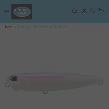
0
Home
DUO - Realis Pencil 110 FW Silent
Vorige
Volge