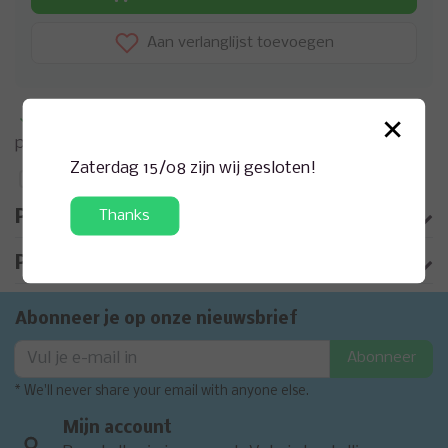
Aan verlanglijst toevoegen
×
Meer informatie?
Neem contact op over dit
product
Zaterdag 15/08 zijn wij gesloten!
Toevoegen aan vergelijking
Thanks
Productomschrijving
Product informatie
Abonneer je op onze nieuwsbrief
Abonneer
* We'll never share your email with anyone else.
Mijn account