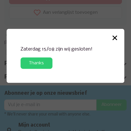
Aan verlanglijst toevoegen
×
Meer informatie?
Neem contact op over dit
product
Zaterdag 15/08 zijn wij gesloten!
Toevoegen aan vergelijking
Thanks
Productomschrijving
Product informatie
Abonneer je op onze nieuwsbrief
Abonneer
* We'll never share your email with anyone else.
Mijn account