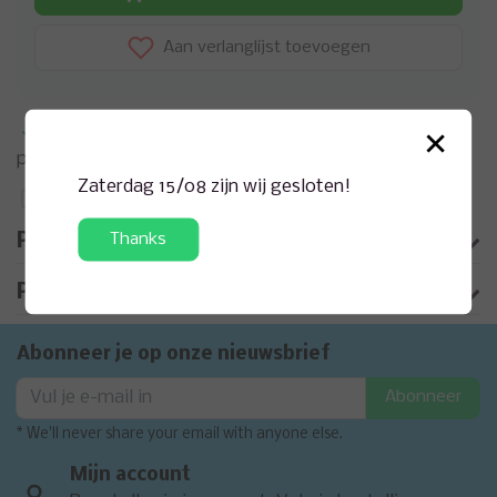
Aan verlanglijst toevoegen
×
Meer informatie?
Neem contact op over dit
product
Zaterdag 15/08 zijn wij gesloten!
Toevoegen aan vergelijking
Thanks
Productomschrijving
Product informatie
Abonneer je op onze nieuwsbrief
Abonneer
* We'll never share your email with anyone else.
Mijn account