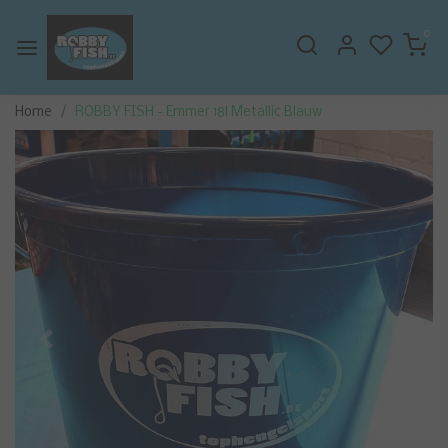
0
Home
ROBBY FISH - Emmer 18l Metallic Blauw
Vorige
Volge