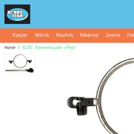
Karper
Witvis
Roofvis
Meerval
Zeevis
Fo
Home
ELITE - Emmerhouder + Poot