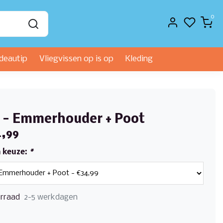
0
deautip
Vliegvissen op is op
Kleding
 - Emmerhouder + Poot
4,99
 keuze:
*
rraad
2-5 werkdagen