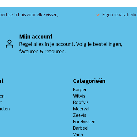
ertise in huis voor elke visserij
Eigen reparatiedi
Mijn account
Regel alles in je account. Volg je bestellingen,
facturen & retouren.
nt
Categorieën
Karper
gen
Witvis
st
Roofvis
ucten
Meerval
Zeevis
Forelvissen
Barbeel
Varia