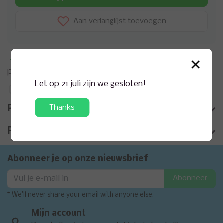
Aan verlanglijst toevoegen
×
Meer informatie?
Neem contact op over dit
product
Let op 21 juli zijn we gesloten!
Toevoegen aan vergelijking
Thanks
Productomschrijving
Product informatie
Abonneer je op onze nieuwsbrief
Abonneer
* We'll never share your email with anyone else.
Mijn account