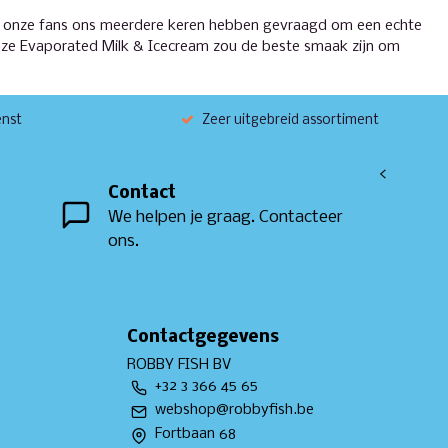
onze fans ons meerdere keren hebben gevraagd om een ​​echte
n onze Evaporated Milk & Icecream zou de beste smaak zijn om
enst
Zeer uitgebreid assortiment
<
Contact
We helpen je graag. Contacteer
ons.
Contactgegevens
ROBBY FISH BV
+32 3 366 45 65
webshop@robbyfish.be
Fortbaan 68