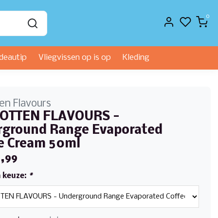
0
deautip
Vliegvissen op is op
Kleding
en Flavours
OTTEN FLAVOURS -
ground Range Evaporated
e Cream 50ml
,99
 keuze:
*