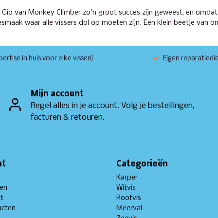
io van Monkey Climber zo'n groot succes zijn geweest, en omdat 
fiesmaak waar alle vissers dol op moeten zijn. Een klein beetje va
ertise in huis voor elke visserij
Eigen reparatiedi
Mijn account
Regel alles in je account. Volg je bestellingen,
facturen & retouren.
nt
Categorieën
Karper
gen
Witvis
st
Roofvis
ucten
Meerval