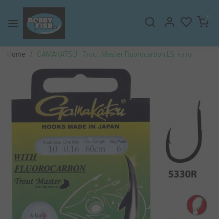
0
Home
GAMAKATSU - Trout Master Fluorocarbon LS-5330