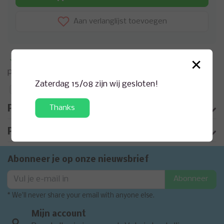
Aan verlanglijst toevoegen
×
Meer informatie?
Neem contact op over dit
product
Zaterdag 15/08 zijn wij gesloten!
Toevoegen aan vergelijking
Thanks
Productomschrijving
Product informatie
Abonneer je op onze nieuwsbrief
Abonneer
* We'll never share your email with anyone else.
Mijn account