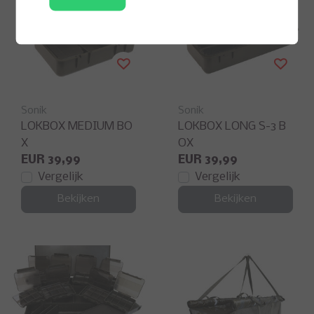
Sonik
Sonik
LOKBOX MEDIUM BO
LOKBOX LONG S-3 B
X
OX
EUR 39,99
EUR 39,99
Vergelijk
Vergelijk
Bekijken
Bekijken