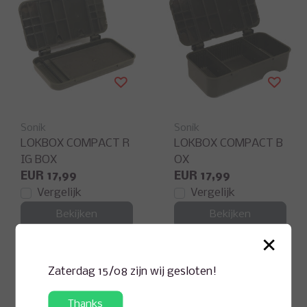
Sonik
Sonik
LOKBOX COMPACT R
LOKBOX COMPACT B
IG BOX
OX
EUR 17,99
EUR 17,99
Vergelijk
Vergelijk
Bekijken
Bekijken
×
Zaterdag 15/08 zijn wij gesloten!
Thanks