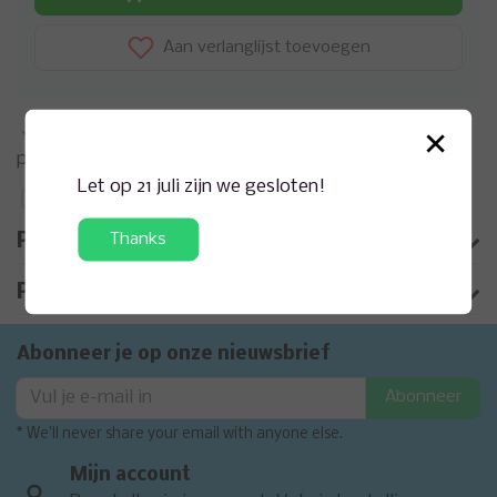
Aan verlanglijst toevoegen
×
Meer informatie?
Neem contact op over dit
product
Let op 21 juli zijn we gesloten!
Toevoegen aan vergelijking
Thanks
Productomschrijving
Product informatie
Abonneer je op onze nieuwsbrief
Abonneer
* We'll never share your email with anyone else.
Mijn account