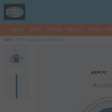
Karper
Witvis
Roofvis
Meerval
Zeevis
Fo
Home
BKK - Hollow Core Assist Cord