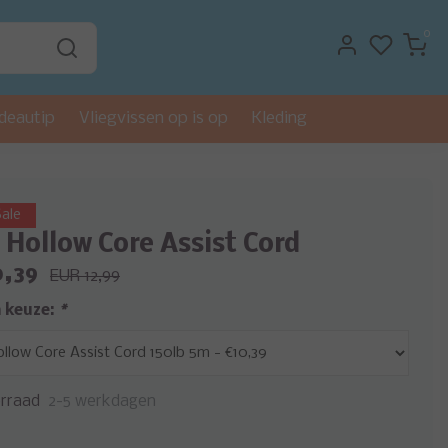
0
deautip
Vliegvissen op is op
Kleding
ale
 Hollow Core Assist Cord
0,39
EUR 12,99
 keuze:
*
rraad
2-5 werkdagen