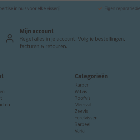
ertise in huis voor elke visserij
Eigen reparatiedi
Mijn account
Regel alles in je account. Volg je bestellingen,
facturen & retouren.
nt
Categorieën
Karper
gen
Witvis
st
Roofvis
ucten
Meerval
Zeevis
Forelvissen
Barbeel
Varia