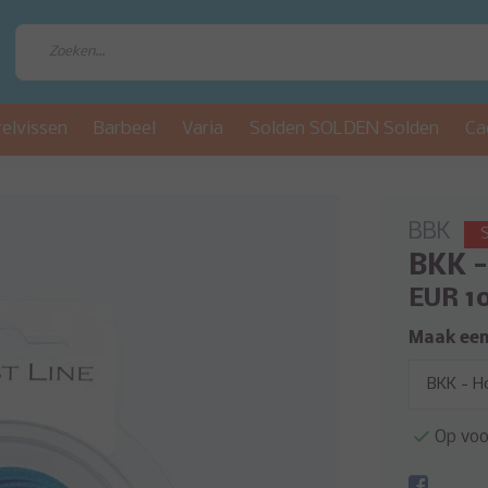
relvissen
Barbeel
Varia
Solden SOLDEN Solden
Ca
BBK
S
BKK -
EUR 1
Maak een
Op voo