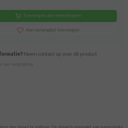
Toevoegen aan winkelwagen
Aan verlanglijst toevoegen
formatie?
Neem contact op over dit product
 aan vergelijking
door den draad te splitsen. De draad is gemaakt van supersterke