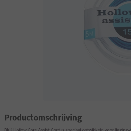
Productomschrijving
BKK Hollow Core Assist Cord is speciaal ontwikkeld voor jigging