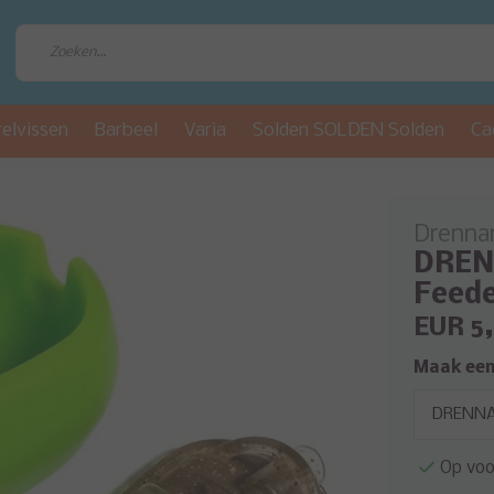
relvissen
Barbeel
Varia
Solden SOLDEN Solden
Ca
Drenna
DRENN
Feede
EUR 5
Maak een
Op voo