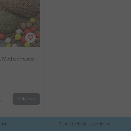
at Method Feeder
Bekijken
jk
enst
Zeer uitgebreid assortiment