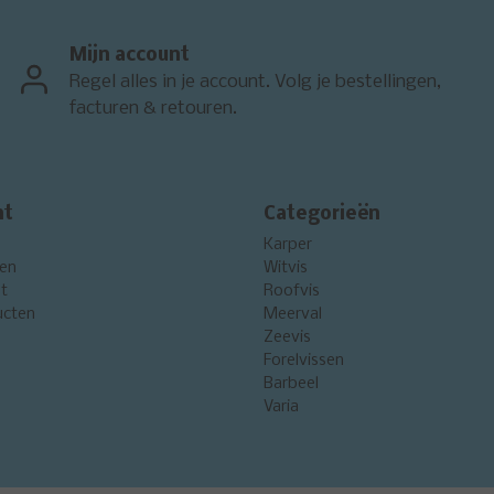
Mijn account
Regel alles in je account. Volg je bestellingen,
facturen & retouren.
nt
Categorieën
Karper
gen
Witvis
st
Roofvis
ucten
Meerval
Zeevis
Forelvissen
Barbeel
Varia