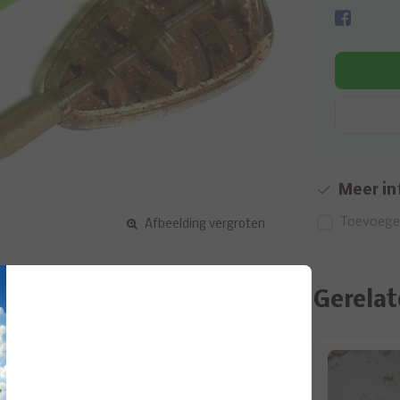
Meer in
Toevoegen
Afbeelding vergroten
Gerelat
nde uit een Drennan in-line method feeder,
ld. Het ontwerp van deze method voerkorf
p de basis van de In-Line Method Feeder zijn de
n pellets geplaatst kan worden. Met de speciale