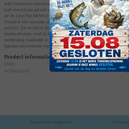
bait mould kan hierdoor iedere keer een perfect gevulde In-Li
bait mould kan gevuld worden met een enkele of dubbele laag vo
de In-Line Flat Method Feeder in de gevuld mould te drukken, 
mould is een speciale plek gemaakt voor de positionering van ha
perfect. De mould is flexibel en gemaakt van no-stick materiaa
methodfeeder eruit te halen. Elke Method Feeder komt met een M
verbinding makkelijk in het gebruik is. Het verwisselen van bijvoo
handen een kwestie van secondenwerk.
Product informatie
Merk
D
Artikelcode
D
Service met de glimlach
Grote exp