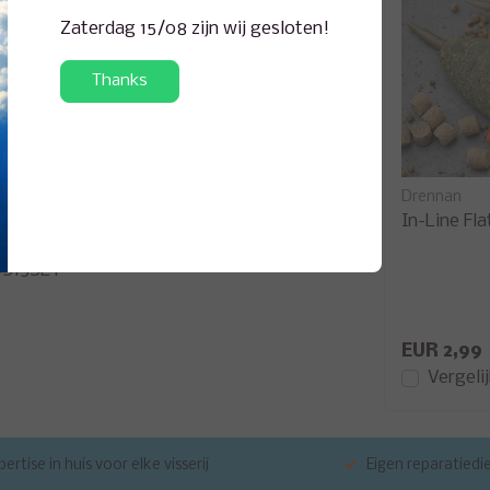
ne Method feeder gemaakt worden.De speciale
Zaterdag 15/08 zijn wij gesloten!
er, pellets of een combinatie van beide. Door
wordt een ideale methodfeeder gemaakt. In de
Thanks
ak en haakaas. Hierdoor is de aasaanbieding
l waardoor het eenvoudig is om een gevulde
ethod Connector die door een lus in lus
rbeeld een onderlijn is zelfs met natte of koude
Drennan
In-Line Fl
rennan
S15SET
EUR 2,99
Vergeli
ertise in huis voor elke visserij
Eigen reparatiedi