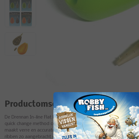
Productomschrijving
De Drennan In-line Flat Method Feeder & Mould is een set bestaa
quick change method connector en een bijpassende method mou
maakt verre en accurate worpen mogelijk ook bij veel zijwind. O
ribben zo aangebracht dat het haakaas perfect tussen het voer e