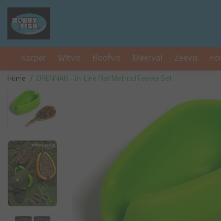
Karper
Witvis
Roofvis
Meerval
Zeevis
Fo
Home
DRENNAN - In-Line Flat Method Feeder Set