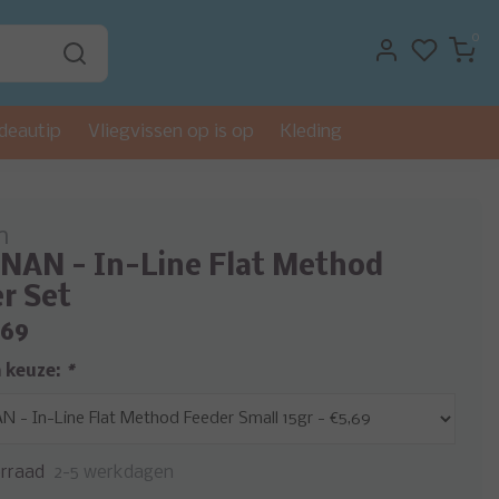
0
deautip
Vliegvissen op is op
Kleding
n
AN - In-Line Flat Method
r Set
,69
 keuze:
*
rraad
2-5 werkdagen