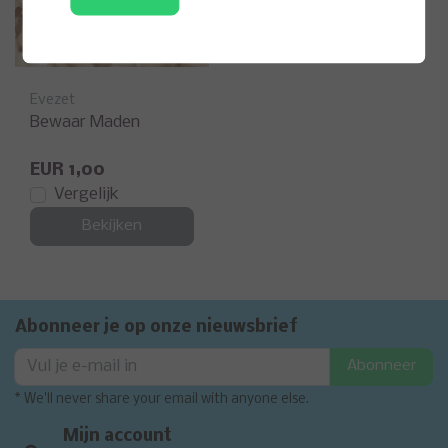
Evezet
Bewaar Maden
EUR 1,00
Vergelijk
Bekijken
Abonneer je op onze nieuwsbrief
Abonneer
* We'll never share your email with anyone else.
Mijn account