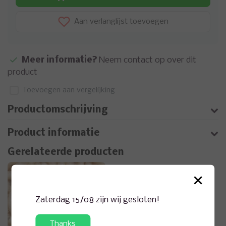
Aan verlanglijst toevoegen
Meer informatie?
Neem contact op over dit
product
Toevoegen aan vergelijking
Productomschrijving
Product informatie
Gerelateerde producten
×
Zaterdag 15/08 zijn wij gesloten!
Thanks