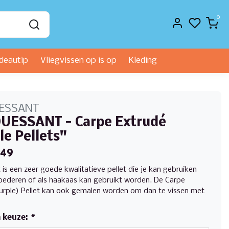
0
deautip
Vliegvissen op is op
Kleding
UESSANT
UESSANT - Carpe Extrudé
le Pellets"
,49
 is een zeer goede kwalitatieve pellet die je kan gebruiken
oederen of als haakaas kan gebruikt worden. De Carpe
urple) Pellet kan ook gemalen worden om dan te vissen met
 keuze:
*