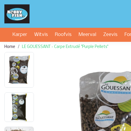
Karper
Witvis
Roofvis
Meerval
Zeevis
Fo
Home
LE GOUESSANT - Carpe Extrudé "Purple Pellets"