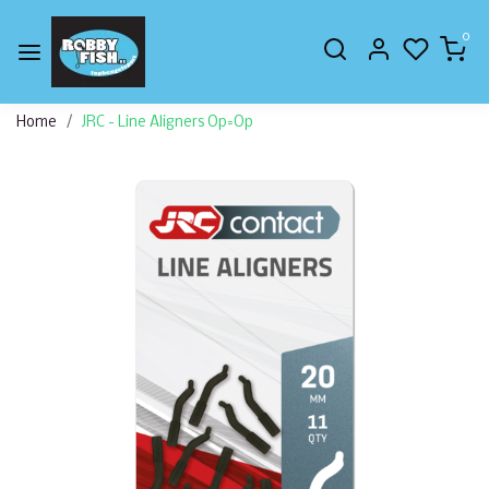
0
Home
JRC - Line Aligners Op=Op
Vorige
Volge