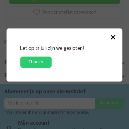
Aan verlanglijst toevoegen
×
Meer informatie?
Neem contact op over dit
product
Let op 21 juli zijn we gesloten!
Toevoegen aan vergelijking
Thanks
Productomschrijving
Product informatie
Abonneer je op onze nieuwsbrief
Abonneer
* We'll never share your email with anyone else.
Mijn account