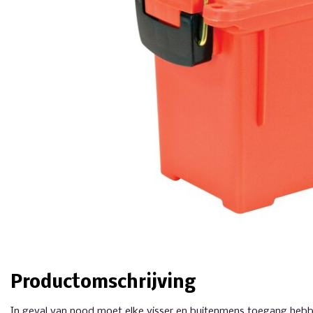
Productomschrijving
In geval van nood moet elke visser en buitenmens toegang hebbe