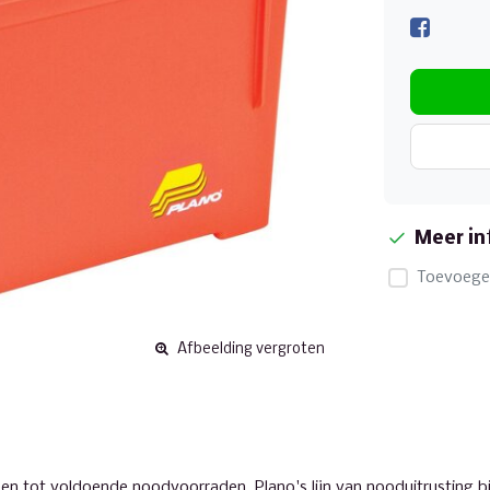
Meer in
Toevoegen
Afbeelding vergroten
n tot voldoende noodvoorraden. Plano's lijn van nooduitrusting b