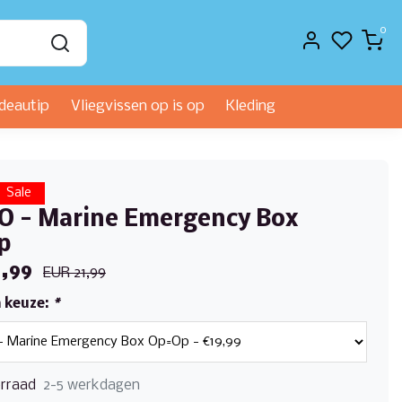
0
deautip
Vliegvissen op is op
Kleding
Sale
 - Marine Emergency Box
p
,99
EUR 21,99
 keuze:
*
rraad
2-5 werkdagen