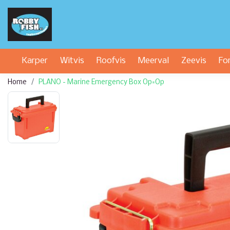
Karper
Witvis
Roofvis
Meerval
Zeevis
Fo
Home
PLANO - Marine Emergency Box Op=Op