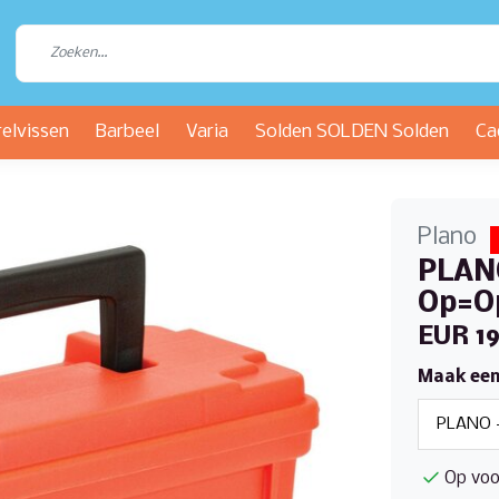
relvissen
Barbeel
Varia
Solden SOLDEN Solden
Ca
Plano
PLANO
Op=O
EUR 19
Maak een
Op voo