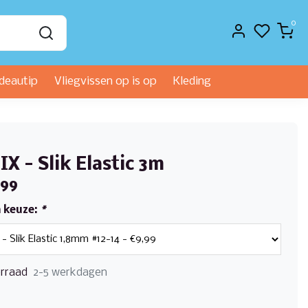
0
deautip
Vliegvissen op is op
Kleding
X - Slik Elastic 3m
,99
 keuze:
*
rraad
2-5 werkdagen