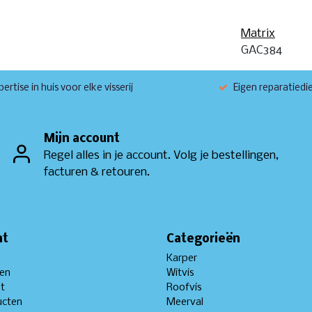
Matrix
GAC384
ertise in huis voor elke visserij
Eigen reparatiedi
Mijn account
Regel alles in je account. Volg je bestellingen,
facturen & retouren.
nt
Categorieën
Karper
gen
Witvis
st
Roofvis
ucten
Meerval