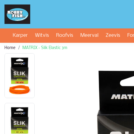
Karper
Witvis
Roofvis
Meerval
Zeevis
Fo
Home
MATRIX - Slik Elastic 3m