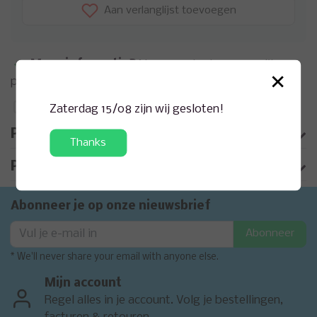
Aan verlanglijst toevoegen
Meer informatie?
Neem contact op over dit
×
product
Toevoegen aan vergelijking
Zaterdag 15/08 zijn wij gesloten!
Productomschrijving
Thanks
Product informatie
Abonneer je op onze nieuwsbrief
Abonneer
* We'll never share your email with anyone else.
Mijn account
Regel alles in je account. Volg je bestellingen,