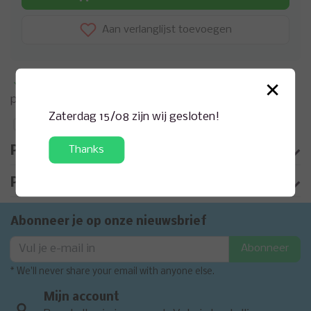
Aan verlanglijst toevoegen
×
Meer informatie?
Neem contact op over dit
product
Zaterdag 15/08 zijn wij gesloten!
Toevoegen aan vergelijking
Thanks
Productomschrijving
Product informatie
Abonneer je op onze nieuwsbrief
Abonneer
* We'll never share your email with anyone else.
Mijn account