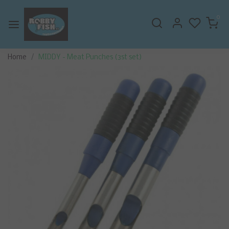
0
Home
MIDDY - Meat Punches (3st set)
Vorige
Volge