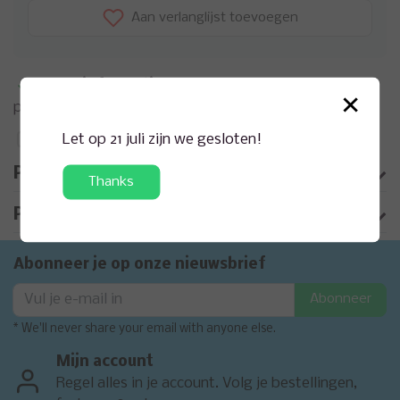
Aan verlanglijst toevoegen
Meer informatie?
Neem contact op over dit
×
product
Let op 21 juli zijn we gesloten!
Toevoegen aan vergelijking
Productomschrijving
Thanks
Product informatie
Abonneer je op onze nieuwsbrief
Abonneer
* We'll never share your email with anyone else.
Mijn account
Regel alles in je account. Volg je bestellingen,