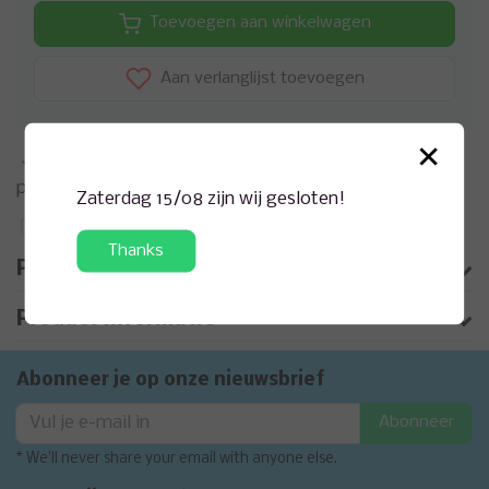
Toevoegen aan winkelwagen
Aan verlanglijst toevoegen
×
Meer informatie?
Neem contact op over dit
product
Zaterdag 15/08 zijn wij gesloten!
Toevoegen aan vergelijking
Thanks
Productomschrijving
Product informatie
Abonneer je op onze nieuwsbrief
Abonneer
* We'll never share your email with anyone else.