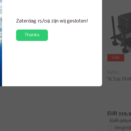
Zaterdag 15/08 zijn wij gesloten!
tro
000006
Thanks
Sale
Nytro
SLS36 Sta
EUR 339,
EUR 399,
Vergeli