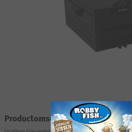
Productomschrijving
De ultieme lade-eenheid is de combinatie van een ondiepe lade, 