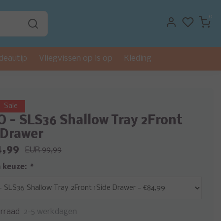
0
deautip
Vliegvissen op is op
Kleding
Sale
 - SLS36 Shallow Tray 2Front
 Drawer
4,99
EUR 99,99
 keuze:
*
rraad
2-5 werkdagen