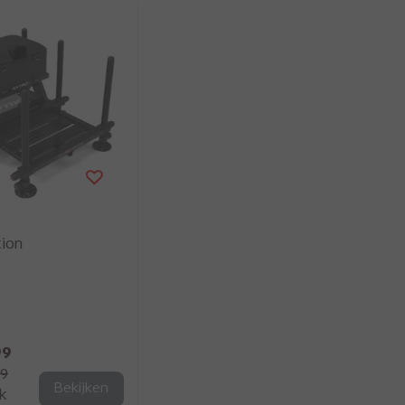
tion
99
99
Bekijken
jk