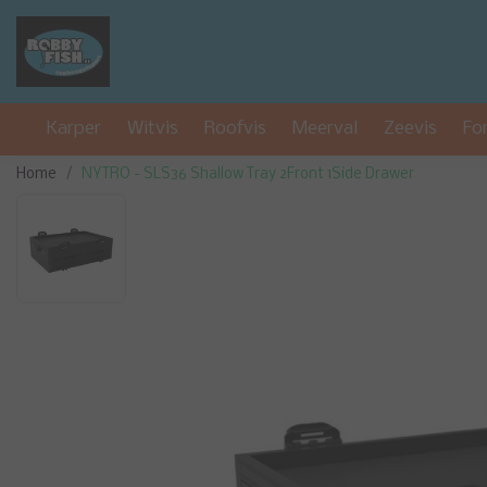
Karper
Witvis
Roofvis
Meerval
Zeevis
Fo
Home
NYTRO - SLS36 Shallow Tray 2Front 1Side Drawer