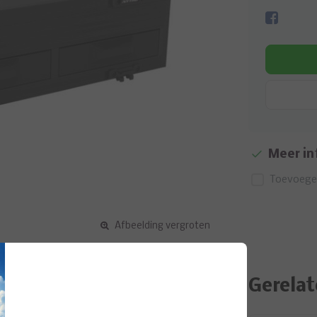
Meer in
Toevoegen
Afbeelding vergroten
Gerelat
2 lades aan de voorkant en een schuiflade aan