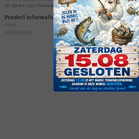
de zijkant voor maximale hoogteverstelling en opbergruimte.
Product informatie
Merk
Ny
Artikelcode
21