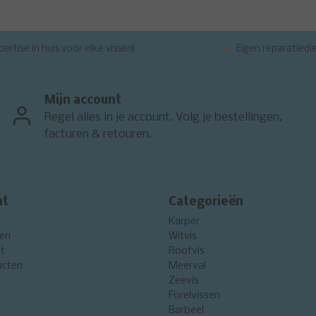
ertise in huis voor elke visserij
Eigen reparatiedi
Mijn account
Regel alles in je account. Volg je bestellingen,
facturen & retouren.
nt
Categorieën
Karper
gen
Witvis
st
Roofvis
ucten
Meerval
Zeevis
Forelvissen
Barbeel