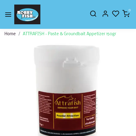
0
Home
ATTRAFISH - Paste & Groundbait Appetizer 150gr
Vorige
Volge