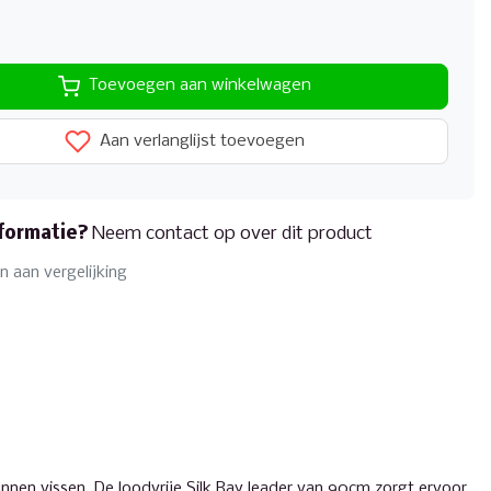
Toevoegen aan winkelwagen
Aan verlanglijst toevoegen
formatie?
Neem contact op over dit product
 aan vergelijking
nen vissen. De loodvrije Silk Ray leader van 90cm zorgt ervoor