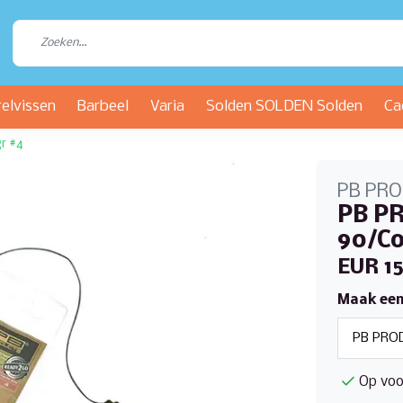
relvissen
Barbeel
Varia
Solden SOLDEN Solden
Ca
r #4
PB PR
PB PR
90/Co
EUR 15
Maak een
Op voo