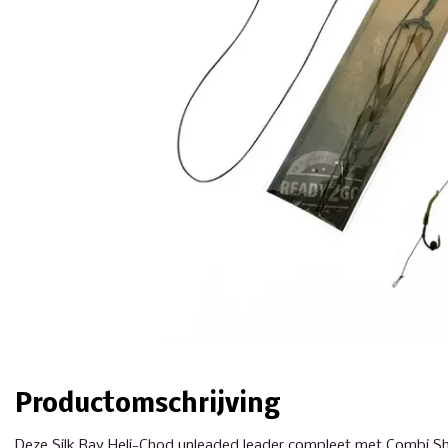
Productomschrijving
Deze Silk Ray Heli-Chod unleaded leader compleet met Combi Sho