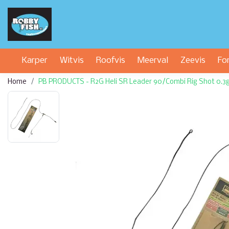
Karper
Witvis
Roofvis
Meerval
Zeevis
Fo
Home
PB PRODUCTS - R2G Heli SR Leader 90/Combi Rig Shot 0.3g