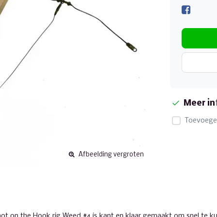
Meer in
Toevoegen
Afbeelding vergroten
t on the Hook rig Weed #4 is kant en klaar gemaakt om snel te kun