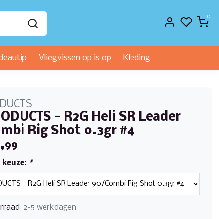
0
deautip
Vliegvissen op is op
Kleding
ODUCTS
ODUCTS - R2G Heli SR Leader
mbi Rig Shot 0.3gr #4
,99
 keuze:
*
rraad
2-5 werkdagen