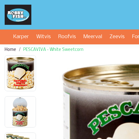
Karper
Witvis
Roofvis
Meerval
Zeevis
Fo
Home
PESCAVIVA - White Sweetcorn