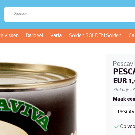
relvissen
Barbeel
Varia
Solden SOLDEN Solden
Ca
Pescav
PESCA
EUR 1,
Stukprijs : 
Maak een
Op voo