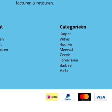
facturen & retouren.
nt
Categorieën
Karper
gen
Witvis
st
Roofvis
ucten
Meerval
Zeevis
Forelvissen
Barbeel
Varia