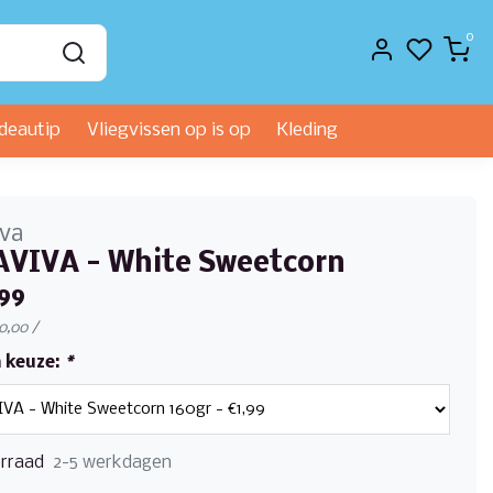
0
deautip
Vliegvissen op is op
Kleding
iva
VIVA - White Sweetcorn
99
€0,00 /
 keuze:
*
rraad
2-5 werkdagen