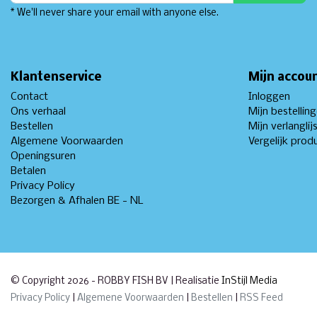
* We'll never share your email with anyone else.
Klantenservice
Mijn accou
Contact
Inloggen
Ons verhaal
Mijn bestellin
Bestellen
Mijn verlanglij
Algemene Voorwaarden
Vergelijk prod
Openingsuren
Betalen
Privacy Policy
Bezorgen & Afhalen BE - NL
© Copyright 2026 - ROBBY FISH BV | Realisatie
InStijl Media
Privacy Policy
|
Algemene Voorwaarden
|
Bestellen
|
RSS Feed