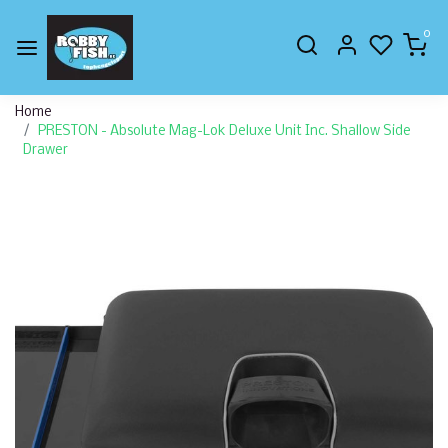
0
Home
PRESTON - Absolute Mag-Lok Deluxe Unit Inc. Shallow Side
Drawer