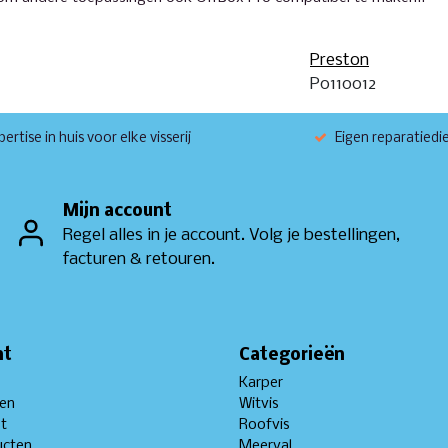
Preston
P0110012
ertise in huis voor elke visserij
Eigen reparatiedi
Mijn account
Regel alles in je account. Volg je bestellingen,
facturen & retouren.
nt
Categorieën
Karper
gen
Witvis
st
Roofvis
ucten
Meerval