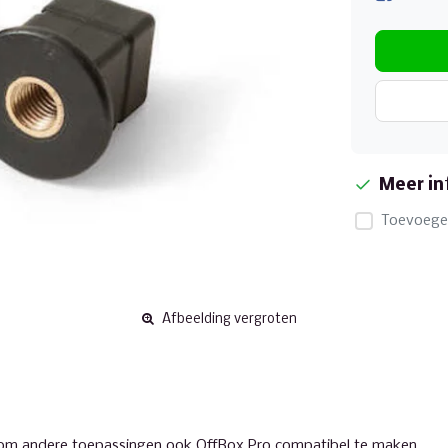
Meer in
Toevoegen
Afbeelding vergroten
l om andere toepassingen ook OffBox Pro compatibel te maken..