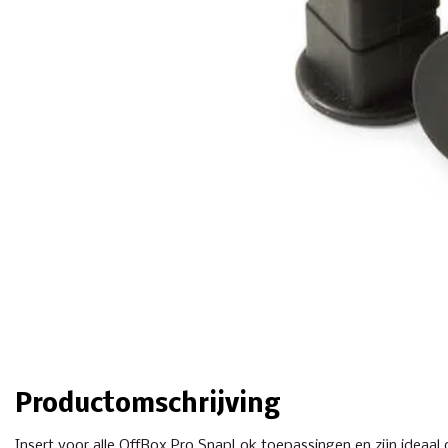
Productomschrijving
Insert voor alle OffBox Pro SnapLok toepassingen en zijn ideaa