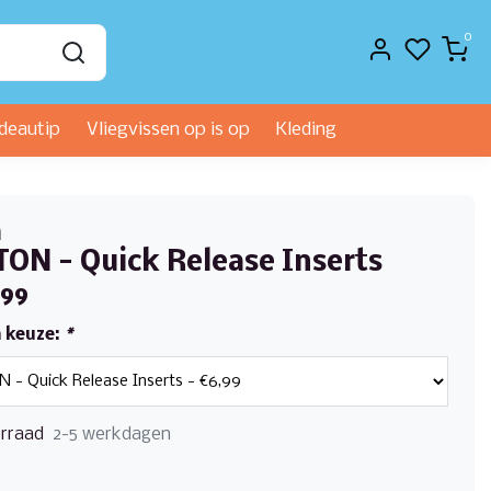
0
deautip
Vliegvissen op is op
Kleding
n
ON - Quick Release Inserts
,99
 keuze:
*
rraad
2-5 werkdagen