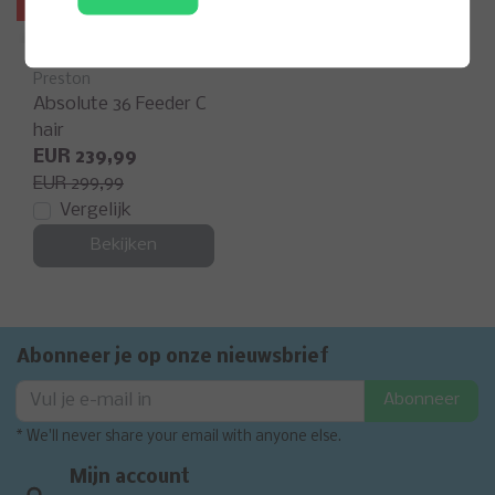
Sale
Preston
Absolute 36 Feeder C
hair
EUR 239,99
EUR 299,99
Vergelijk
Bekijken
Abonneer je op onze nieuwsbrief
Abonneer
* We'll never share your email with anyone else.
Mijn account