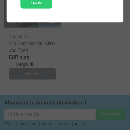
Thanks
Gamakatsu
Pro Commercial Allro
und Eyed
EUR 3,29
Vergelijk
Bekijken
Abonneer je op onze nieuwsbrief
Abonneer
* We'll never share your email with anyone else.