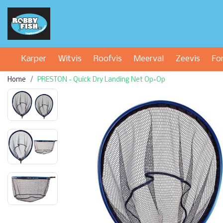
Karper
Witvis
Roofvis
Meerval
Zeevis
Fo
Home
PRESTON - Quick Dry Landing Net Op=Op