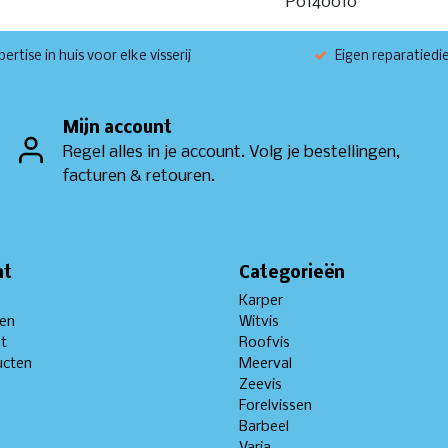
P0140010
ertise in huis voor elke visserij
Eigen reparatiedi
Mijn account
Regel alles in je account. Volg je bestellingen,
facturen & retouren.
nt
Categorieën
Karper
gen
Witvis
st
Roofvis
ucten
Meerval
Zeevis
Forelvissen
Barbeel
Varia