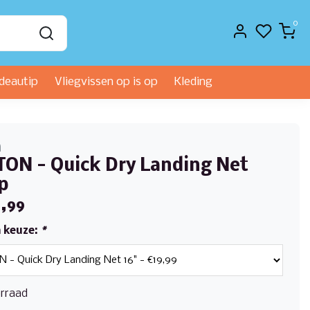
0
deautip
Vliegvissen op is op
Kleding
n
ON - Quick Dry Landing Net
p
,99
 keuze:
*
rraad