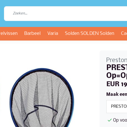
relvissen
Barbeel
Varia
Solden SOLDEN Solden
Ca
Presto
PREST
Op=O
EUR 19
Maak een
Op voo