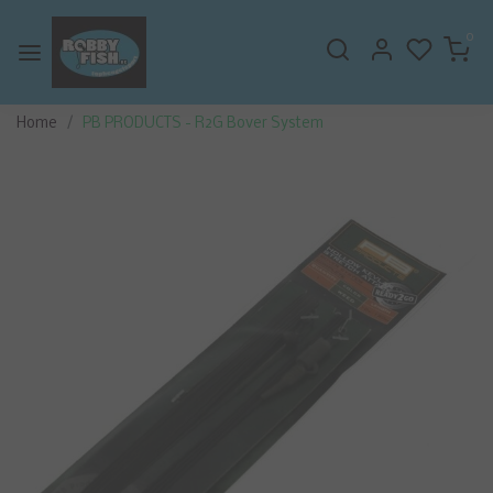
0
Home
PB PRODUCTS - R2G Bover System
Vorige
Volge