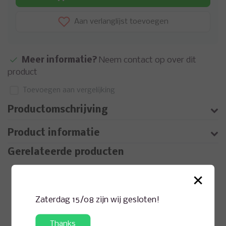
Aan verlanglijst toevoegen
Meer informatie?
Neem contact op over dit
product
Toevoegen aan vergelijking
Productomschrijving
Product informatie
Gerelateerde producten
×
Zaterdag 15/08 zijn wij gesloten!
Thanks