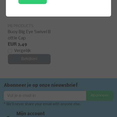
PB PRODUCTS
Buoy Big Eye Swivel B
ottle Cap
EUR 3,49
Vergelijk
Bekijken
Abonneer je op onze nieuwsbrief
Abonneer
* We'll never share your email with anyone else.
Mijn account