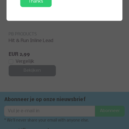
Thanks
PB PRODUCTS
Hit & Run Inline Lead
EUR 2,99
Vergelijk
Bekijken
Abonneer je op onze nieuwsbrief
Abonneer
* We'll never share your email with anyone else.