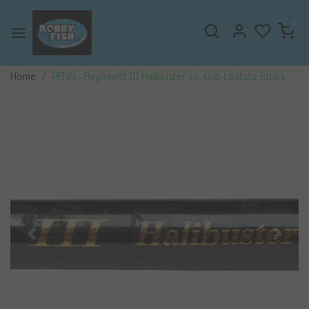
0
Home
PENN - Regiment III Halibuster 30-50lb Laatste Stuks
Vorige
Volge