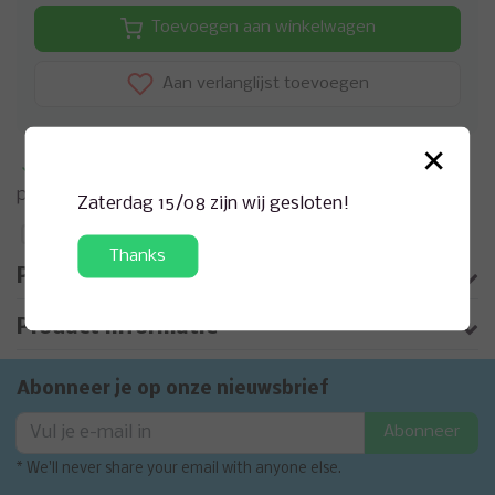
Toevoegen aan winkelwagen
Aan verlanglijst toevoegen
×
Meer informatie?
Neem contact op over dit
product
Zaterdag 15/08 zijn wij gesloten!
Toevoegen aan vergelijking
Thanks
Productomschrijving
Product informatie
Abonneer je op onze nieuwsbrief
Abonneer
* We'll never share your email with anyone else.