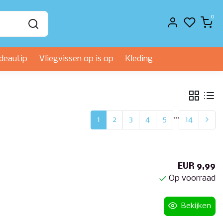
0
deautip
Vliegvissen op is op
Kleding
...
1
2
3
4
5
14
EUR 9,99
Op voorraad
Bekijken