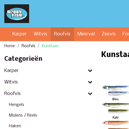
Karper
Witvis
Roofvis
Meerval
Zeevis
Fo
Home
Roofvis
Kunstaas
Kunsta
Categorieën
Karper
Witvis
Roofvis
Hengels
Molens / Reels
Haken