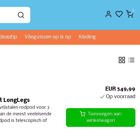
0
deautip
Vliegvissen op is op
Kleding
EUR 549,99
Op voorraad
ant LongLegs
vrijstalen rodpod voor 3
van de meest veeleisende
Toevoegen aan
dpod is telescopisch of
winkelwagen