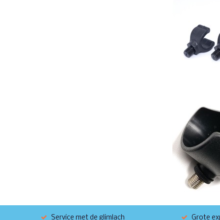
Service met de glimlach
Grote exp