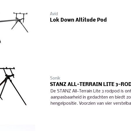
Avid
Lok Down Altitude Pod
Sonik
STANZ ALL-TERRAIN LITE 3-RO
De STANZ All-Terrain Lite 3 rodpod is o
aanpasbaarheid in gedachten en biedt zo
hengelpositie. Voorzien van vier verstel
langere poten van 76 cm, allemaal met ca