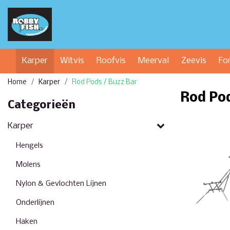
Karper
Witvis
Roofvis
Meerval
Zeevis
Fo
Home
Karper
Rod Pods / Buzz Bar
Rod Pod
Categorieën
Karper
Hengels
Molens
Nylon & Gevlochten Lijnen
Onderlijnen
Haken