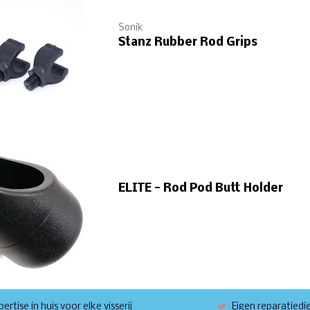
Sonik
Stanz Rubber Rod Grips
ELITE - Rod Pod Butt Holder
ertise in huis voor elke visserij
Eigen reparatiedi