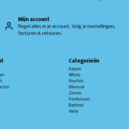
Mijn account
Regel alles in je account. Volg je bestellingen,
facturen & retouren.
nt
Categorieën
Karper
gen
Witvis
st
Roofvis
ucten
Meerval
Zeevis
Forelvissen
Barbeel
Varia