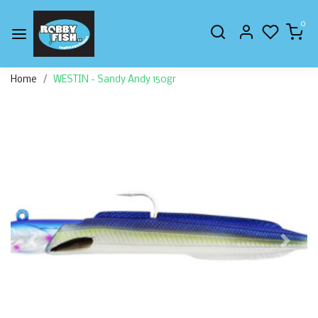
0
Home
WESTIN - Sandy Andy 150gr
Vorige
Volge