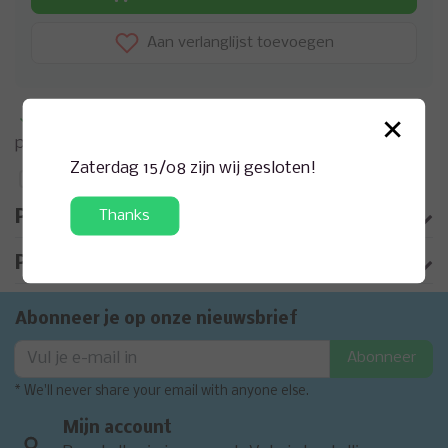
Aan verlanglijst toevoegen
×
Meer informatie?
Neem contact op over dit
product
Zaterdag 15/08 zijn wij gesloten!
Toevoegen aan vergelijking
Thanks
Productomschrijving
Product informatie
Abonneer je op onze nieuwsbrief
Abonneer
* We'll never share your email with anyone else.
Mijn account