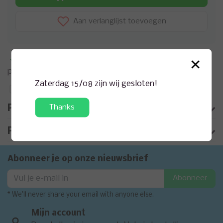
Aan verlanglijst toevoegen
×
Meer informatie?
Neem contact op over dit
product
Zaterdag 15/08 zijn wij gesloten!
Toevoegen aan vergelijking
Thanks
Productomschrijving
Product informatie
Abonneer je op onze nieuwsbrief
Abonneer
* We'll never share your email with anyone else.
Mijn account