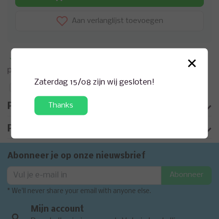
Aan verlanglijst toevoegen
×
Meer informatie?
Neem contact op over dit
product
Zaterdag 15/08 zijn wij gesloten!
Toevoegen aan vergelijking
Thanks
Productomschrijving
Product informatie
Abonneer je op onze nieuwsbrief
Abonneer
* We'll never share your email with anyone else.
Mijn account