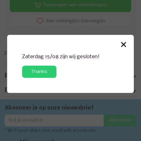
Toevoegen aan winkelwagen
Aan verlanglijst toevoegen
×
Meer informatie?
Neem contact op over dit
product
Zaterdag 15/08 zijn wij gesloten!
Toevoegen aan vergelijking
Thanks
Productomschrijving
Product informatie
Abonneer je op onze nieuwsbrief
Abonneer
* We'll never share your email with anyone else.