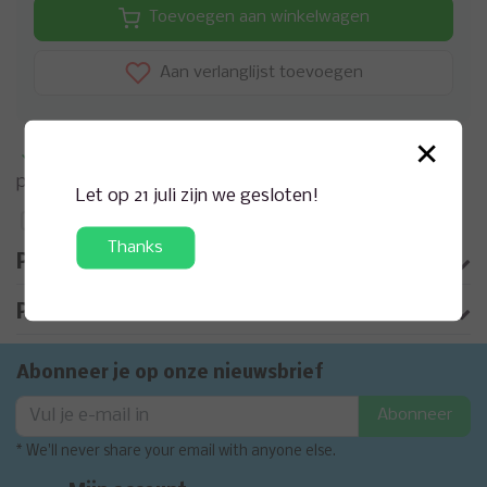
Toevoegen aan winkelwagen
Aan verlanglijst toevoegen
×
Meer informatie?
Neem contact op over dit
product
Let op 21 juli zijn we gesloten!
Toevoegen aan vergelijking
Thanks
Productomschrijving
Product informatie
Abonneer je op onze nieuwsbrief
Abonneer
* We'll never share your email with anyone else.