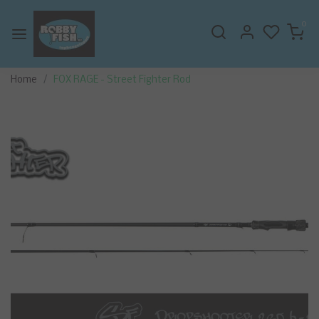
0
Home
FOX RAGE - Street Fighter Rod
Vorige
Volge