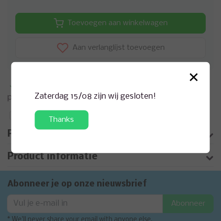
Toevoegen aan winkelwagen
Aan verlanglijst toevoegen
×
Meer informatie?
Neem contact op over dit
Zaterdag 15/08 zijn wij gesloten!
product
Toevoegen aan vergelijking
Thanks
Productomschrijving
Product informatie
Abonneer je op onze nieuwsbrief
Abonneer
* We'll never share your email with anyone else.