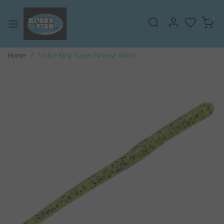
0
Home
Strike King Super Finesse Worm
Vorige
Volge