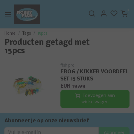
0
Home
Tags
15pcs
Producten getagd met
15pcs
fish pro
FROG / KIKKER VOORDEEL
SET 15 STUKS
EUR 19,99
Toevoegen aan
winkelwagen
Abonneer je op onze nieuwsbrief
Abonneer