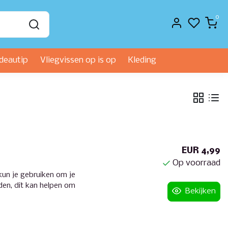
0
deautip
Vliegvissen op is op
Kleding
EUR 4,99
Op voorraad
 kun je gebruiken om je
den, dit kan helpen om
Bekijken
ien te verminderen.