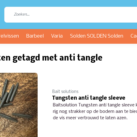
relvissen
Barbeel
Varia
Solden SOLDEN Solden
Ca
en getagd met anti tangle
Bait solutions
Tungsten anti tangle sleeve
Baitsolution Tungsten anti tangle sleeve
rig nog strakker op de bodem aan te bie
de vis meer vertrouwd te laten azen.
Tevens helpt de sleeve het in de war goo