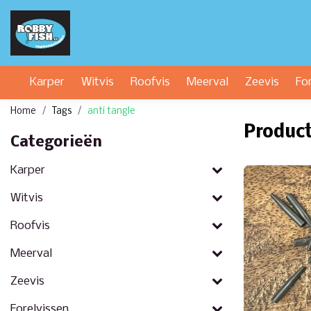
Karper
Witvis
Roofvis
Meerval
Zeevis
Fo
Home
Tags
anti tangle
Product
Categorieën
Karper
Witvis
Roofvis
Meerval
Zeevis
Forelvissen