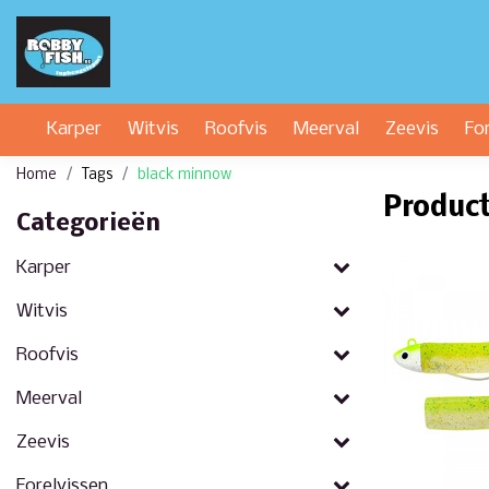
Karper
Witvis
Roofvis
Meerval
Zeevis
Fo
Home
Tags
black minnow
Produc
Categorieën
Karper
Witvis
Roofvis
Meerval
Zeevis
Forelvissen