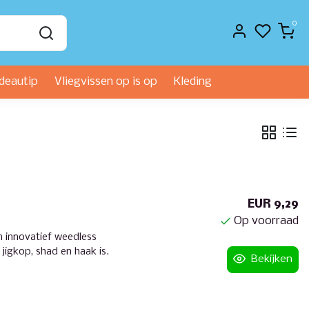
0
deautip
Vliegvissen op is op
Kleding
EUR 9,29
Op voorraad
n innovatief weedless
igkop, shad en haak is.
Bekijken