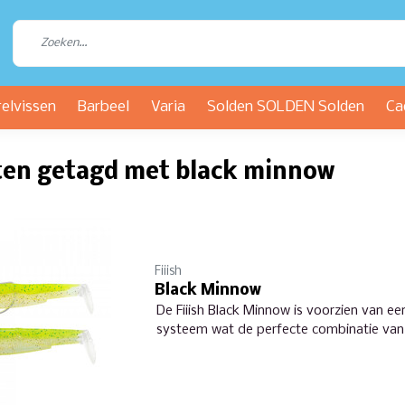
relvissen
Barbeel
Varia
Solden SOLDEN Solden
Ca
ten getagd met black minnow
Fiiish
Black Minnow
De Fiiish Black Minnow is voorzien van ee
systeem wat de perfecte combinatie van j